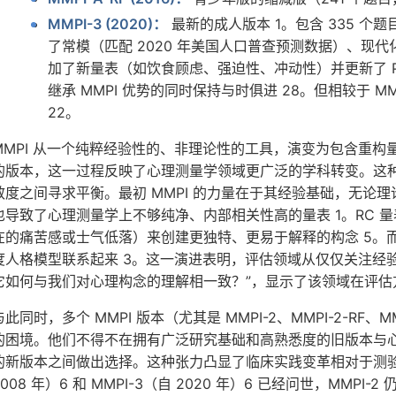
MMPI-3 (2020)：
最新的成人版本 1。包含 335 个题
了常模（匹配 2020 年美国人口普查预测数据）、现代
加了新量表（如饮食顾虑、强迫性、冲动性）并更新了 PS
继承 MMPI 优势的同时保持与时俱进 28。但相较于 
22。
MMPI 从一个纯粹经验性的、非理论性的工具，演变为包含重构量
的版本，这一过程反映了心理测量学领域更广泛的学科转变。这
效度之间寻求平衡。最初 MMPI 的力量在于其经验基础，无论理
也导致了心理测量学上不够纯净、内部相关性高的量表 1。RC 
在的痛苦感或士气低落）来创建更独特、更易于解释的构念 5。而 PS
度人格模型联系起来 3。这一演进表明，评估领域从仅仅关注经验
它如何与我们对心理构念的理解相一致？”，显示了该领域在评估
与此同时，多个 MMPI 版本（尤其是 MMPI-2、MMPI-2-R
的困境。他们不得不在拥有广泛研究基础和高熟悉度的旧版本与
的新版本之间做出选择。这种张力凸显了临床实践变革相对于测验开发
2008 年）6 和 MMPI-3（自 2020 年）6 已经问世，MMP