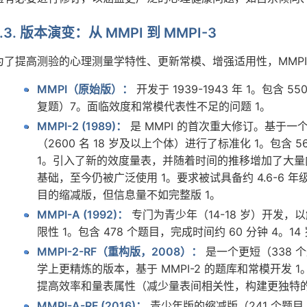
1.3. 版本演变：从 MMPI 到 MMPI-3
为了提高测验的心理测量学特性、更新常模、增强适用性，MMPI
MMPI（原始版）：
开发于 1939-1943 年 1。包含 
复题）7。面临效度和常模代表性不足的问题 1。
MMPI-2 (1989)：
是 MMPI 的首次重大修订。基于
（2600 名 18 岁及以上个体）进行了标准化 1。包含 56
1。引入了新的效度量表，并随着时间的推移增加了大量
基础，至今仍被广泛使用 1。要求被试具备约 4.6-6 年
目的缩减版，但信息量不如完整版 1。
MMPI-A (1992)：
专门为青少年（14-18 岁）开发，
限性 1。包含 478 个题目，完成时间约 60 分钟 4。
MMPI-2-RF（重构版，2008）：
是一个更短（338 个
学上更精炼的版本，基于 MMPI-2 的题库和常模开发 
提高效率和量表属性（减少量表间相关性，构建更独特的构念
MMPI-A-RF (2016)：
青少年版的缩减版（241 个题目，