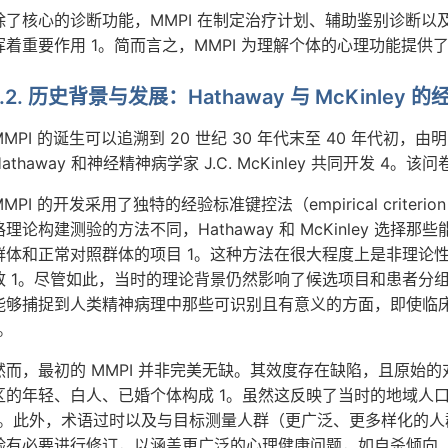
除了核心的诊断功能，MMPI 在制定治疗计划、辅助鉴别诊断
挥着重要作用 1。简而言之，MMPI 为理解个体的心理功能提供
1.2. 历史背景与发展：Hathaway 与 McKinley 
MMPI 的诞生可以追溯到 20 世纪 30 年代末至 40 年代初，由
Hathaway 和神经精神病学家 J.C. McKinley 共同开发 4。该
MMPI 的开发采用了独特的经验标准键控法（empirical criterion
格理论构建测验的方法不同，Hathaway 和 McKinley 选
群体和正常对照群体的项目 1。这种方法在很大程度上是非理论
致 1。尽管如此，当时的理论背景仍然影响了候选项目和患者分组的
能够捕捉到人类精神病理中那些可识别且有意义的方面，即使临
1。
然而，最初的 MMPI 并非完美无缺。其效度存在缺陷，且原始
区的年轻、白人、已婚个体构成 1。虽然这反映了当时的地域人
1。此外，术语过时以及与目标测量人群（更广泛、更多样化的
验有必要进行修订，以涵盖更广泛的心理健康问题，如自杀倾向、