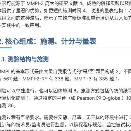
性很可能源于 MMPI-2 庞大的研究文献 4、成熟的解释实践
本提供了显著的优势，如更短的施测时间 4、改进的量表结构 1 
应用之间的这种滞后，暗示了在推广新标准和重新培训从业人员方
在实践中的一致应用。
2. 核心组成：施测、计分与量表
2.1. 测验结构与施测
MMPI 的基本形式是由大量自我报告式的“是/否”题目构成 2。不
 567 题，MMPI-2-RF 有 338 题，MMPI-3 有 335 题 1。
测验可以单独进行，也可以团体施测 6。施测方式包括传统的纸
计算机化施测 1。通过特定的平台（如 Pearson 的 Q-global）
施测 36。
施测过程有严格要求。需要在安静、舒适、无干扰的环境中进行 
过训练的技术员/监考员进行监督，以确保程序规范、监控被试状