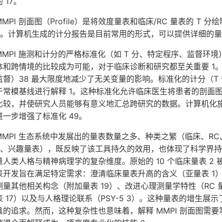
的 17。
MMPI 剖面图（Profile）是将效度量表和临床/RC 量表的 
5。计算机生成的计分报告是目前常用的形式，可以提供详细的量
MMPI 施测和计分的严格标准化（如 T 分、特定程序、监督
体和跨情境的比较成为可能，对于临床诊断和研究都至关重要 1
监督）38 最大限度地减少了无关变量的影响。标准化的计分（T 分，
于常模基线进行解释 1。这种标准化允许临床医生将患者的剖面
比较，并使研究人员能够有意义地汇总跨研究的数据。计算机化施
进一步增强了标准化 49。
MMPI 生态系统中发展出的量表数量之多、种类之繁（临床、RC、
5、兴趣量表），既反映了该工具持久的效用，也体现了科学界
量人类人格与精神病理学的复杂维度。原始的 10 个临床量表 2
表开发旨在满足特定需求：澄清临床量表升高的含义（亚量表 1）
测量其他相关构念（附加量表 19）、改进心理测量学特性（RC 量表 
表 17）以及与人格理论联系（PSY-5 3）。这种量表的增生
具的追求。然而，这种复杂性也意味着，解释 MMPI 剖面图需