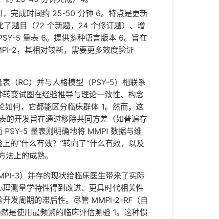
目，完成时间约 25-50 分钟 6。特点是更新
化了题目（72 个新题，24 个修订题）、增
Y-5 量表 6。提供多种语言版本 6。旨在
MMPI-2，其相对较新，需要更多效度验证
表（RC）并与人格模型（PSY-5）相联系
种转变试图在经验推导与理论一致性、构念
论如何，它都能区分临床群体 1。然而，这
量表的开发旨在通过移除共同方差（如普遍存
Y-5 量表则明确地将 MMPI 数据与维
上的“什么有效？”转向了“什么有效，以及
方法上的成熟。
F、MMPI-3）并存的现状给临床医生带来了实际
心理测量学特性得到改进、更具时代相关性
周期的滞后性。尽管 MMPI-2-RF（自
I-2 仍然是使用最频繁的临床评估测验 1。这种惯