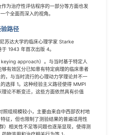
以及作为治疗性评估程序的一部分等方面也发
了一个全面而深入的视角。
的经验路径
明尼苏达大学的临床心理学家 Starke
问卷于 1943 年首次出版 4。
 keying approach）。与当时基于特定人
择那些能够有效区分已知患有特定病理的临床患者
性的，与当时流行的心理动力学理论并不一
选择 1。这种经验主义路径使得 MMPI
床理论不断变迁，这些方面依然具有价值
的对照组规模较小，主要由来自中西部农村地
口特征，但也限制了测验结果的普遍适用性
人群）相关性不足等问题也逐渐显现，使得测
药物滥用和治疗相关行为等 1。