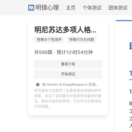
$明
明镜心理
主页
个体测试
团体测试
尼
苏
达
明尼苏达多项人格测验
多
项
性格与个性测评
特殊行为与问题
人
共566题 · 预计1小时54分钟
格
测
量表介绍
验
-
开始测试
AI
由 Gemini AI DeepResearch 生成
。
深
研究报告为您提供了此量表相关领域的研究
度
成果，包含了如何最大价值使用该量表的建
议。报告内容仅供参考，不应作为诊断或治
研
疗的依据。
究
报
告