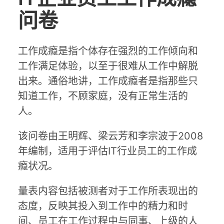
$18
问卷
题，
预
计
工作成瘾是指个体存在强烈的工作倾向和
用
工作满足体验，以至于很难从工作中解脱
时
出来。通俗地讲，工作成瘾者是指那些只
$5
知道工作，不顾家庭，没有正常生活的
分
钟
人。
该问卷由王明辉、梁云芳和李宗波于2008
年编制，适用于评估IT行业员工的工作成
瘾状况。
量表内容包括被测者对于工作所表现出的
态度，反映其投入到工作中的精力和时
间、员工在工作过程中与同事、上级的人