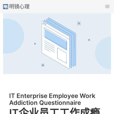
明镜心理
$IT
企
业
员
工
工
作
成
瘾
问
卷
在
线
IT Enterprise Employee Work
测
Addiction Questionnaire
试
-
IT企业员工工作成瘾
共